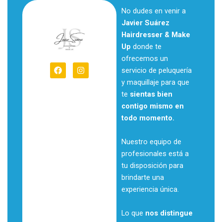
No dudes en venir a
Javier Suárez
Hairdresser & Make
Up
donde te
ofrecemos un
F
I
servicio de peluquería
a
n
c
s
y maquillaje para que
e
t
te
sientas bien
b
a
o
g
contigo mismo en
o
r
todo momento.
k
a
m
Nuestro equipo de
profesionales está a
tu disposición para
brindarte una
experiencia única.
Lo que
nos distingue